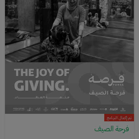
16 ساعة فقط خلال شهر واحد، بتعيش تجربة إنسانية مميزة فيها تعلم،
عطاء، ومواقف تبقى معاك 💫🎉 شهر واحد. 16 ساعة. وذكريات ما تنسى.⚠️
لا تنسى: لازم تكمّل كل الـ16 ساعة خلال شهر واحد، فشد حيلك وخلك قدّها!
تم إكمال البرنامج
فرحة الصيف