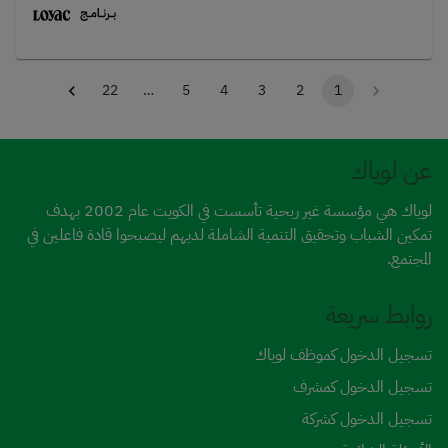
الخاصة بطريقة ما تنساها أبد 💛📍 المكان: مراكز مختلفة⏰ الوقت: شفت
صباحي او شقت مسائي (الساعات تعتمد على الملاكز) عدد الساعات في
الشفت 3-4 ساعات.📅 الأيام: يومين في الأسبوع🎂 العمر: 16 سنة فما
فوقخلال البرنامج، راح تكون مساعد للمدرّس داخل الحصص، يعني بيكون في
1
2
3
4
5
…
22
مدرس وطلبة، ودورك يكون دعم ومساندة داخل الحصة نفسها 🤝سواء
بالمساعدة، التفاعل، أو حتى خلق جو مريح ولطيف للطلبة وجودك بحد ذاته
له أثر كبير.بـ 16 ساعة فقط خلال شهر واحد، بتعيش تجربة إنسانية مميزة فيها
تعلم، عطاء، ومواقف تبقى معاك 💫🎉 شهر واحد. 16 ساعة. وذكريات ما
عن لوياك
تنسى.⚠️ لا تنسى: لازم تكمّل كل الـ16 ساعة خلال شهر واحد، فشد حيلك
وخلك قدّها!
لوياك هي مؤسسة غير ربحية تأسست في الكويت عام 2002 بهدف
تمكين الشباب وتحقيق التنمية الشاملة لديهم ليصبحوا قادة فاعلين في
المجتمع.
روابط سريعة
تسجيل الدخول كموظف لوياك
تسجيل الدخول كمشرف
تسجيل الدخول كشركة