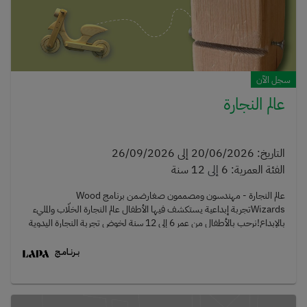
سجل الآن
عالم النجارة
التاريخ
:
20/06/2026
إلى
26/09/2026
الفئة العمرية
:
6
إلى
12 سنة
عالم النجارة - مهندسون ومصممون صغارضمن برنامج Wood
Wizardsتجربة إبداعية يستكشف فيها الأطفال عالم النجارة الخلّاب والمليء
بالإبداع!نرحب بالأطفال من عمر 6 إلى 12 سنة لخوض تجربة النجارة اليدوية
باستخدام أدوات حقيقية في بيئة آمنة، ممتعة، وداعمة.سيتعلم الأطفال:كيفية
استخدام أدوات النجارة الأساسيةتصميم وبناء مجسمات خشبية
بأنفسهمتعزيز مهارات التركيز وحلّ المشكلات والمهارات الحركية الدقيقةتنمية
الإبداع والثقة بالنفس والعمل الجماعيسواء كانت طائرة، أو روبوت، أو حيوان،
أو فكرة مبتكرة تمامًا، سيأخذ كل طفل عمله الفني إلى المنزل ليفتخر بمهاراته
المتنامية!