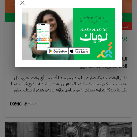
العدد مكتمل
برنامج التطوع سعادتي
التاريخ
:
02/08/2026
إلى
26/08/2026
الفئة العمرية
:
16
فما فوق
✨ بهالوقت تحديدًا، صار دورنا بدعم مجتمعنا أهم من أي وقت مضى، خل
ننشر الخير ونكون سبب بفرحة غيرنا!جاهزين نعيش اللحظة ونفرح قلوب غيرنا
وقلوبنا بعد؟"التطوع سعـادتي" مو برنامج تطوّع عادي، هذي فرصتك تخلق
فرق حقيقي، تنشر البهجة، وتتواصل مع أشخاص من ذوي الاحتياجات
الخاصة بطريقة ما تنساها أبد 💛📍 المكان: مراكز مختلفة⏰ الوقت: شفت
صباحي او شقت مسائي (الساعات تعتمد على المركز) عدد الساعات في الشفت
3-4 ساعات.📅 الأيام: يومين في الأسبوع🎂 العمر: 16 سنة فما فوقخلال
البرنامج، راح تكون مساعد للمدرّس داخل الحصص، يعني بيكون في مدرس
وطلبة، ودورك يكون دعم ومساندة داخل الحصة نفسها 🤝سواء بالمساعدة،
التفاعل، أو حتى خلق جو مريح ولطيف للطلبة وجودك بحد ذاته له أثر كبير.بـ