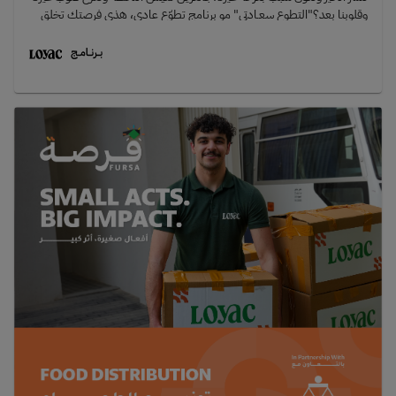
وقلوبنا بعد؟"التطوع سعـادتي" مو برنامج تطوّع عادي، هذي فرصتك تخلق
فرق حقيقي، تنشر البهجة، وتتواصل مع أشخاص من ذوي الاحتياجات
الخاصة بطريقة ما تنساها أبد 💛📍 المكان: مراكز مختلفة⏰ الوقت: شفت
صباحي او شقت مسائي (الساعات تعتمد على المركز) عدد الساعات في الشفت
3-4 ساعات.📅 الأيام: يومين في الأسبوع🎂 العمر: 16 سنة فما فوقخلال
البرنامج، راح تكون مساعد للمدرّس داخل الحصص، يعني بيكون في مدرس
وطلبة، ودورك يكون دعم ومساندة داخل الحصة نفسها 🤝سواء بالمساعدة،
التفاعل، أو حتى خلق جو مريح ولطيف للطلبة وجودك بحد ذاته له أثر كبير.بـ
16 ساعة فقط خلال شهر واحد، بتعيش تجربة إنسانية مميزة فيها تعلم،
عطاء، ومواقف تبقى معاك 💫🎉 شهر واحد. 16 ساعة. وذكريات ما تنسى.⚠️
لا تنسى: لازم تكمّل كل الـ16 ساعة خلال شهر واحد، فشد حيلك وخلك قدّها!