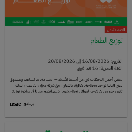
العدد مكتمل
توزيع الطعام
التاريخ
:
16/08/2026
إلى
20/08/2026
الفئة العمرية
:
16
فما فوق
بعض أجمل اللحظات تيي من أبسط الأشياء — ابتسامة، يد تساعد، وصندوق
يعني الدنيا لواحد محتاجه. هالمرة، بالتعاون مع شركة ميزان القابضة ، نبيك
تكون جزء من هالفرحة لعوائل تحتاج شوية دعم.انضم معانا في مبادرة توزيع
الطعام وساعدنا نوزّع سلال الطعام مباشرة للعوائل المحتاجة. ما فيه تحضير
ولا تعبئة — بس تيي بطاقتك الإيجابية وتستقبل العوائل وتسلّمهم
صناديقهم بابتسامة. تجربة تطوعية بسيطة وحلوة تسوي فرق حقيقي.📅
التاريخ: 16 - 20 أغسطس 2026⏰ الوقت: 5 - 8 مساء📌 اجتماع التوجيه
(إلزامي): بنشارككم كل التفاصيل والجدول الزمني — فتعالوا مستعدين!كل
عائلة تشوفها فرصة تدخل الفرحة على قلبها. كل اللي تحتاجه هو طاقتك