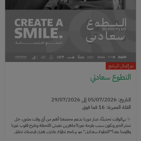
تم إكمال البرنامج
التطوع سعادتي
التاريخ
:
05/07/2026
إلى
29/07/2026
الفئة العمرية
:
16
فما فوق
✨ بهالوقت تحديدًا، صار دورنا بدعم مجتمعنا أهم من أي وقت مضى، خل
ننشر الخير ونكون سبب بفرحة غيرنا!جاهزين نعيش اللحظة ونفرح قلوب غيرنا
وقلوبنا بعد؟"التطوع سعـادتي" مو برنامج تطوّع عادي، هذي فرصتك تخلق
فرق حقيقي، تنشر البهجة، وتتواصل مع أشخاص من ذوي الاحتياجات