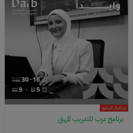
2026، من الساعة 3:30 إلى 5:00 مساءً.الأربعاء، 22 يوليو 2026، من
الساعة 3:30 إلى 5:00 مساءً.يرجى العلم أن الالتزام بالحضور في اليومين شرط
أساسي للحصول على شهادة إتمام المشاركة.لنكن جزءًا من هذا الأثر… ولنصنع
الفرق معًا.
تم إكمال البرنامج
برنامج درب للتدريب المهني