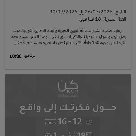
التاريخ
:
26/07/2026
إلى
30/07/2026
الفئة العمرية
:
18
فما فوق
برعاية جمعية الشيخ عبدالله النوري الخيرية والبنك التجاري الكويتي الصيف
يعني المرح، والتجارب الجميلة، والذكريات التي تبقى… وهذا العام سنرسم هذه
الفرحة على وجوه 150 طفلًا. 💛في فعالية «فرحة الصيف»، سنمنح الأطفال
تجربة تسوق مليئة بالسعادة والاهتمام واللحظات التي لا تُنسى.هذا العام
نلتقي في سيتي هايبر ماركت – الشويخ، ونبحث عن متطوعين ومتطوعات
يصنعون الفرق بحضورهم، وحماسهم، وقلوبهم الكبيرة. ✨فدوركم لن يقتصر
على مرافقة الأطفال أثناء التسوق، بل سيكون في:تشجيع الطفل أثناء اختياره لما
يحتاجه لفصل الصيف.مساعدته على انتقاء الألوان والتصاميم التي
يحبها.مشاركة لحظات الفرح والضحكات بين الممرات.ورؤية ثقته بنفسه تكبر
عندما يرى نفسه سعيدًا بما اختاره. 🛍️👟👕📅 اللقاء التنويري (إلزامي) 25
يوليو 20262:30 مساءً – 3:30 مساءً🛍️ أيام التسوق:من 26 إلى 30 يوليو
20265:00 مساءً – 8:30 مساءً📍 الموقعسيتي هايبر ماركت – الشويخعلى
مدار خمسة أيام، لن تكونوا مجرد متطوعين، بل شركاء في صناعة ذكريات
صيفية لا تُنسى، وأثر يبقى في قلوب الأطفال طويلًا.إذا كنتم تحبون العمل مع
الأطفال، والاستمتاع بالأجواء الإيجابية، والمشاركة في مبادرة إنسانية مليئة
بالدفء والعطاء، فهذه فرصتكم.الأماكن محدودة، وكل متطوع يصنع فرقًا
حقيقيًا.لنصنع فرحة الصيف... معًا. ☀️💛