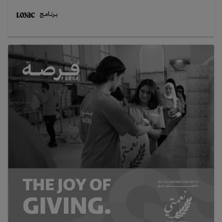
ليس مجرد برنامج، بل نقطة انطلاق. ستبني عقلية ريادية، وتكتسب مهارات
عملية، وتحصل على الأدوات والإرشاد والخبرة اللازمة لتطوير حلول لتحديات
اجتماعية وبيئية حقيقية.تم تطوير البرنامج بالشراكة مع كلية بابسون في
بوسطن، المصنفة رقم واحد عالمياً في مجال ريادة الأعمال، ليمنحك تجربة عالمية
المستوى في الابتكار والعمل الريادي.النسخة الحادية عشرة أكبر وأقوى وأكثر
تأثيراً من أي وقت مضى.إبداع أكثر. تعاون أكثر. تطبيق عملي أكثر. الفرصة لك
أنت.من خلال تجربة كن التفاعلية ستحصل على فرصة أن:تتعلم ريادة
الأعمال من خلال التطبيق العمليتحول التحديات إلى فرص وحلول مبتكرةتطوّر
فكرة مشروع حقيقية مع فريقكتحصل على إرشاد من رواد أعمال ونشطاء
وخبراء في المجالتشارك في ورش تفاعلية وزيارات ميدانية وتجارب عمليةتتدرب
على عرض فكرتك بثقة واحترافتتواصل مع قادة مجتمع ورواد أعمال
ملهمينهذا البرنامج مناسب لك إذا كنت ترغب في أنتبدأ رحلتك الرياديةتعزز
ملفك للتقديم الجامعيتصنع أثراً إيجابياً في المجتمعتكوّن صداقات مع أشخاص
طموحين مثلكتعيش تجربة صيف مختلفة وذات معنىالسنة الحادية عشرة
بانتظارك. هل أنت مستعد؟للاستفسار:training@loyac.org -
97868089