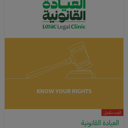
ورغبتك بالعطاء — والباقي علينا!جهد بسيط، أثر كبير. خلونا نسوّيها — سجّل
الحين! 🧡
العدد مكتمل
العيادة القانونية