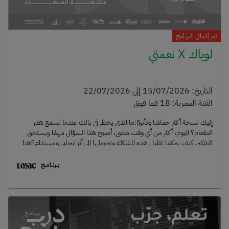
تم إكمال البرنامج
لوياك X نعمتي
التاريخ
:
15/07/2026
إلى
22/07/2026
الفئة العمرية
:
18
فما فوق
إليك نسخة أكثر حماسًا وتأثيرًا:ما الذي يخطر في بالك عندما تسمع هدر
الطعام؟ اليوم، أكثر من أي وقت مضى، أصبح هذا السؤال مهمًا ويستحق
التفكير. كيف يمكننا تقليل هذه المشكلة وتحويلها إلى أثر إيجابي ومستدام؟هنا
يأتي دور نعمتي.نعمتي هي مبادرة كويتية رائدة تهدف إلى الحد من هدر الطعام،
حماية البيئة، وإيصال الفائض من الطعام إلى الأسر المحتاجة، إلى جانب تعزيز
ثقافة العمل التطوعي. استطاعت المبادرة إنقاذ أطنان من الطعام الذي كان
من الممكن أن يُهدر، وإعادة توجيهه ليصل إلى من هم في أمسّ الحاجة إليه.من
خلال تعاون لويـاك مع نعمتي، تتاح للمتطوعين فرصة حقيقية للمساهمة في
هذا الأثر، وذلك من خلال دعم فريق نعمة في تجهيز وتعبئة مئات الأكياس
والسلال الغذائية قبل توزيعها على الفئات المستحقة. دوركم أساسي،
ومشاركتكم اليوم تصنع فرقًا حقيقيًا. 📅 مواعيد المبادرة:الأربعاء، 15 يوليو