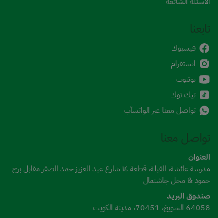
الأسئلة الشائعة
تابعنا
فيسبوك
انستقرام
يوتيوب
تيك توك
تواصل معنا عبر الواتسآب
تواصل معنا
العنوان
مدرسة عائشة، القبلة، قطعة ١٤ شارع عبد العزيز حمد الصقر مقابل برج
حمود & محل جاشنمال
صندوق البريد
64058 الشويخ، 70451، مدينة الكويت