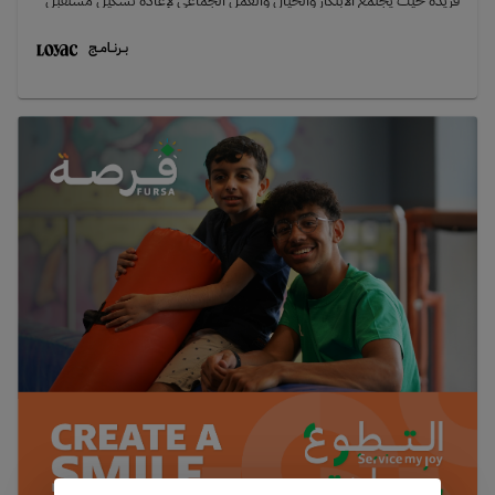
فريدة حيث يجتمع الابتكار والخيال والعمل الجماعي لإعادة تشكيل مستقبل
المشهد الصناعي في الكويت.صُمم هذا البرنامج للشباب الشغوفين والمبدعين،
ويعتمد على أنشطة عملية، وتفاعلية بسيطة ذات تأثير كبير. يتيح البرنامج
للمشاركين فرصة التفكير في كيفية تطور المصانع، وأنظمة الطاقة، والأعمال في
الكويت — من خلال أنشطة مميزة، وحل التحديات، وإنشاء كتاب رقمي خاص
بعنوان "مصنع المستقبل".يقدم البرنامج تجربة تعليمية تفاعلية، من خلال
ورش العمل التي تُشجع على التفكير الإبداعي وسرد القصص ضمن فرق.من
خلال FutureMinds، ستقوم بـ:استكشاف أساسيات تفكير المستقبل والمشهد
الصناعي الحالي في الكويتبناء الثقة بالنفس من خلال ورش عمل مهارات
التواصل والمقابلات الشخصيةالمشاركة في زيارات ميدانية مميزة لمصانع وشركات
تقنية حقيقيةتعلم سرد القصص والكتابة الإبداعية كوسائل للابتكارممارسة
المرونة والقدرة على التكيف من خلال سيناريوهات التغيير والمفاجآتاستخدام
أدوات الذكاء الاصطناعي لسرد وتطبيق أفكارك وقصصكتقديم عرض لفكرة
مصنع المستقبل أمام الجمهور