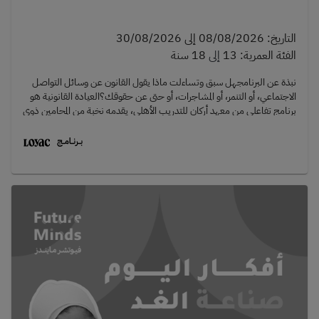
التاريخ
:
08/08/2026
إلى
30/08/2026
الفئة العمرية
:
13
إلى
18 سنة
نبذة عن البرنامجهل سبق وتساءلت ماذا يقول القانون عن وسائل التواصل
الاجتماعي، أو التنمر، أو المشاجرات، أو حتى عن حقوقك؟العيادة القانونية هو
برنامج تفاعلي من معهد أركان للتدريب الأهلي، يقدمه نخبة من المحامين ذوي
الخبرة، ويأخذك في رحلة عملية لفهم القانون من خلال مواقف واقعية،
ونقاشات تفاعلية، وتمثيل أدوار، وأنشطة تطبيقية، لمساعدتك على اتخاذ
قرارات صحيحة بثقة ووعي.جدول البرنامجالأسبوع الأول : الثقافة
القانونيةالأسبوع الثاني : الجرائم الإلكترونيةالأسبوع الثالث : السرقة، والضرب،
والتنمر، والمخدراتالأسبوع الرابع : حفل التخرجمنهجية التعليم• ورش عمل
تفاعلية• مناقشات جماعية• تمثيل أدوار وسيناريوهات مستوحاة من الحياة
الواقعية• دراسة حالات قانونية• جلسات يقدمها محامون وخبراء
قانونيونللاستفسار: 97103701 - marketing@loyac.org